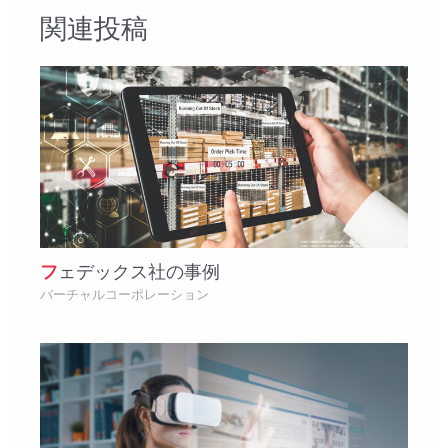
ゲ
関連投稿
ー
シ
ョ
ン
フェデックス社の事例
バーチャルコーポレーション