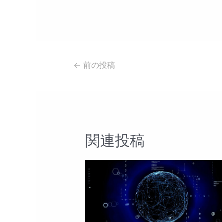
投
←
前の投稿
稿
ナ
ビ
ゲ
ー
関連投稿
シ
ョ
ン