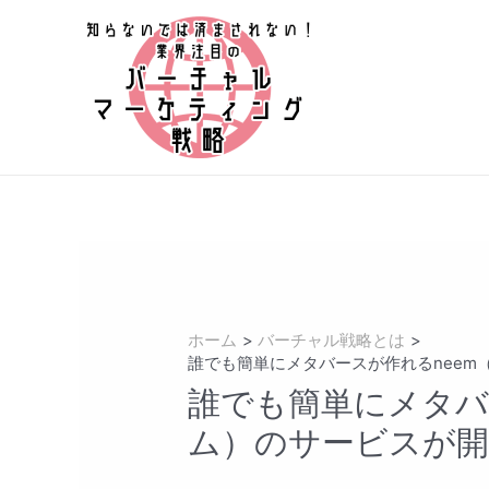
コ
ン
テ
ン
ツ
へ
ス
キ
ッ
プ
ホーム
バーチャル戦略とは
誰でも簡単にメタバースが作れるneem
誰でも簡単にメタバ
ム）のサービスが開