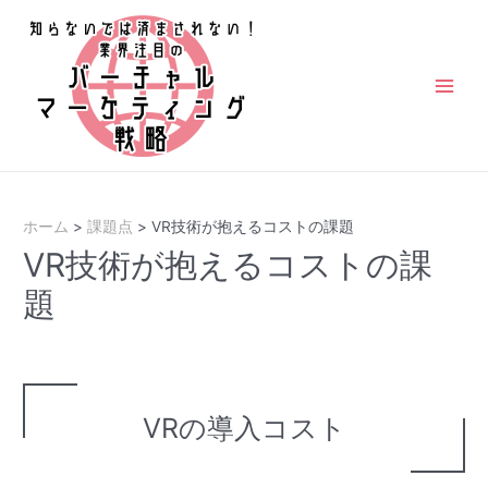
コ
ン
テ
ン
Main
ツ
Men
へ
ス
キ
ホーム
課題点
VR技術が抱えるコストの課題
ッ
VR技術が抱えるコストの課
プ
題
VRの導入コスト