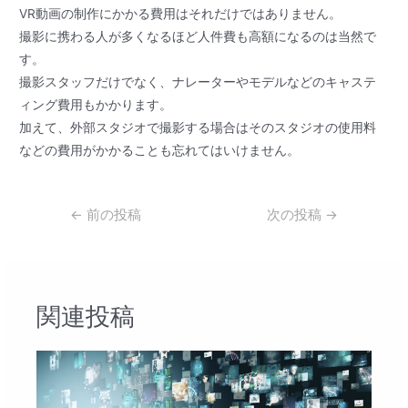
VR動画の制作にかかる費用はそれだけではありません。
撮影に携わる人が多くなるほど人件費も高額になるのは当然で
す。
撮影スタッフだけでなく、ナレーターやモデルなどのキャステ
ィング費用もかかります。
加えて、外部スタジオで撮影する場合はそのスタジオの使用料
などの費用がかかることも忘れてはいけません。
投
←
前の投稿
次の投稿
→
稿
ナ
ビ
ゲ
関連投稿
ー
シ
ョ
ン