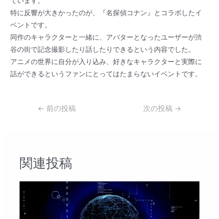
ています。
特に反響が大きかったのが、『名探偵コナン』とコラボしたイ
ベントです。
同作のキャラクターと一緒に、アバターとなったユーザーが渋
谷の街で記念撮影したり話したりできるという内容でした。
アニメの世界に自分が入り込み、好きなキャラクターと実際に
話ができるというファンにとってはたまらないイベントです。
投
←
前の投稿
次の投稿
→
稿
ナ
ビ
ゲ
関連投稿
ー
シ
ョ
ン