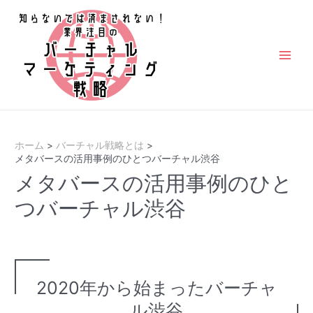
コ
ン
テ
ン
Main
ツ
Men
へ
ス
キ
ホーム
バーチャル戦略とは
ッ
メタバースの活用事例のひとつバーチャル渋谷
プ
メタバースの活用事例のひと
つバーチャル渋谷
2020年から始まったバーチャ
ル渋谷