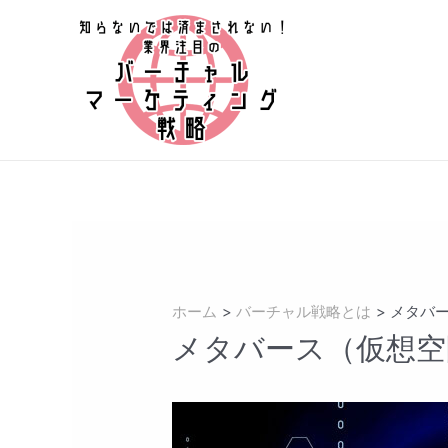
コ
ン
テ
ン
ツ
へ
ス
キ
ッ
プ
ホーム
バーチャル戦略とは
メタバ
メタバース（仮想空