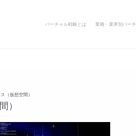
バーチャル戦略とは
業種・業界別バー
ース（仮想空間）
間）