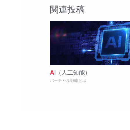
ー
関連投稿
シ
ョ
ン
AI（人工知能）
バーチャル戦略とは