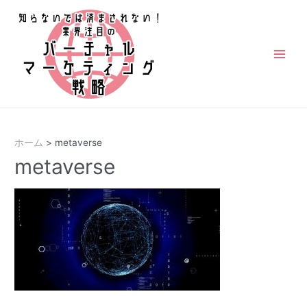
コ
ン
テ
ン
Main
ツ
Men
へ
ス
キ
ホーム
metaverse
ッ
metaverse
プ