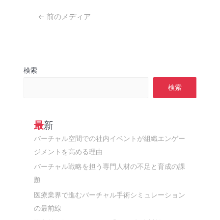
投
←
前のメディア
稿
ナ
ビ
ゲ
検索
ー
シ
検索
ョ
ン
最新
バーチャル空間での社内イベントが組織エンゲー
ジメントを高める理由
バーチャル戦略を担う専門人材の不足と育成の課
題
医療業界で進むバーチャル手術シミュレーション
の最前線