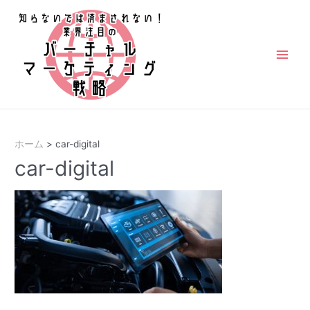
コ
ン
テ
ン
Main
ツ
Men
へ
ス
キ
ホーム
car-digital
ッ
car-digital
プ