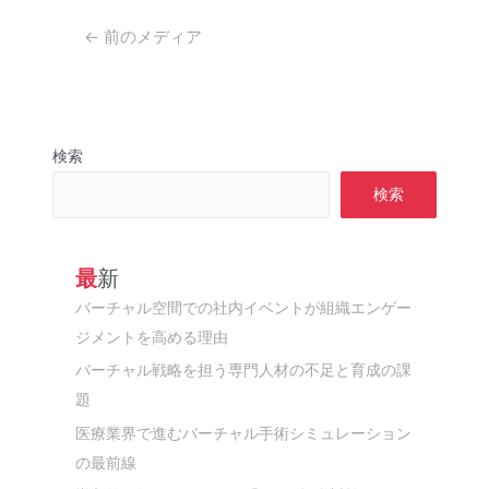
投
←
前のメディア
稿
ナ
ビ
ゲ
検索
ー
シ
検索
ョ
ン
最新
バーチャル空間での社内イベントが組織エンゲー
ジメントを高める理由
バーチャル戦略を担う専門人材の不足と育成の課
題
医療業界で進むバーチャル手術シミュレーション
の最前線