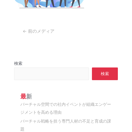
投
←
前のメディア
稿
ナ
ビ
ゲ
検索
ー
シ
検索
ョ
ン
最新
バーチャル空間での社内イベントが組織エンゲー
ジメントを高める理由
バーチャル戦略を担う専門人材の不足と育成の課
題