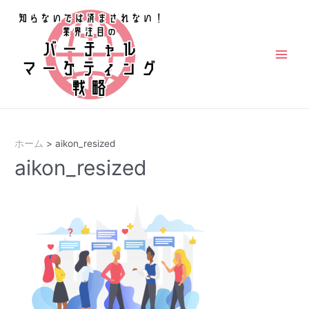
コ
ン
テ
ン
Main
ツ
Men
へ
ス
キ
ホーム
aikon_resized
ッ
aikon_resized
プ